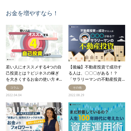
お金を増やすなら！
若い人にオススメする4つの自
【後編】不動産投資で成功す
己投資とは？ビジネスの稼ぎ
る人は、〇〇〇がある！？
を大きくするお金の使い方 #…
「サラリーマンの不動産投資…
コラム
その他
2022.04.04
2022.08.29