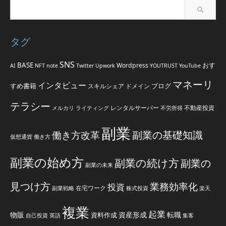
タグ
SNS
BASE
おす
Wordpress
AI
NFT
note
Twitter
Upwork
YOUTRUST
YouTube
マネーリ
インタビュー
すめ書籍
ブログ
スキルシェア
ドメイン
テラシー
レンタルサーバー
不動産投資
メルカリ
ライティング
不労所得
副業
副業の基礎知識
働き方改革
仮想通貨
働き方
副業の始め方
副業の続け方
副業の
副業の未来
見つけ方
業務効率化
投資
在宅ワーク
副業戦略
株式投資
楽天
複業
起業
物販
資産形成
転職
資料作成
自己投資
英語
集客