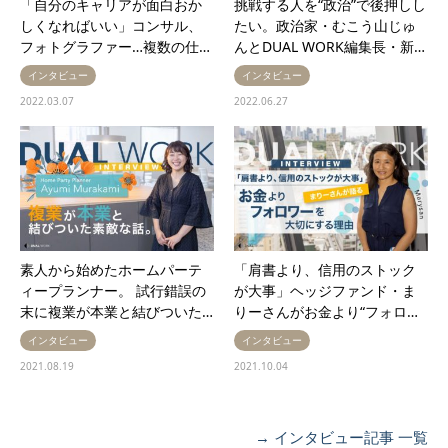
「自分のキャリアが面白おか
挑戦する人を“政治”で後押しし
しくなればいい」コンサル、
たい。政治家・むこう山じゅ
フォトグラファー…複数の仕…
んとDUAL WORK編集長・新…
インタビュー
インタビュー
2022.03.07
2022.06.27
素人から始めたホームパーテ
「肩書より、信用のストック
ィープランナー。 試行錯誤の
が大事」ヘッジファンド・ま
末に複業が本業と結びついた…
りーさんがお金より“フォロ…
インタビュー
インタビュー
2021.08.19
2021.10.04
→ インタビュー記事 一覧