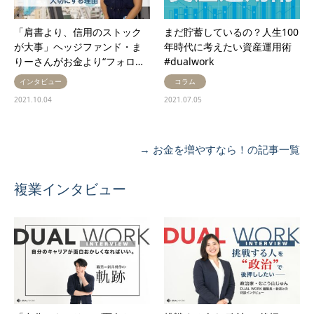
「肩書より、信用のストック
まだ貯蓄しているの？人生100
が大事」ヘッジファンド・ま
年時代に考えたい資産運用術
りーさんがお金より“フォロ…
#dualwork
インタビュー
コラム
2021.10.04
2021.07.05
→ お金を増やすなら！の記事一覧
複業インタビュー