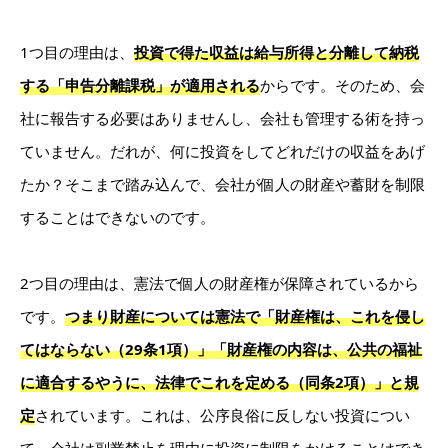
1つ目の理由は、
投資で得た収益は給与所得と分離して納税
する「申告分離課税」が適用される
からです。そのため、会
社に報告する必要はありませんし、会社も管理する術を持っ
ていません。だれが、何に投資をしてどれだけの収益をあげ
たか？そこまで踏み込んで、会社が個人の財産や蓄財を制限
することはできないのです。
2つ目の理由は、憲法で個人の財産権が保障されているから
です。
つまり財産については憲法で「財産権は、これを侵し
てはならない（29条1項）」「財産権の内容は、公共の福祉
に適合するやうに、法律でこれを定める（同条2項）」と規
定
されています。これは、公序良俗に反しない投資につい
て、会社は副業禁止を理由に投資に制限をかけることはでき