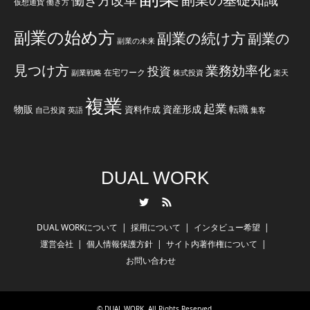
仮想通貨
働き方
副業の始め方
副業の続け方
副業の
副業の未来
見つけ方
業務効率化
投資
在宅ワーク
副業戦略
株式投資
楽天
複業
起業
物販
資産形成
転職
資料作成
自己投資
英語
集客
DUAL WORK
Twitter
RSS
DUAL WORKについて
採用について
インタビュー希望
運営会社
個人情報保護方針
サイト内著作権について
お問い合わせ
©
DUAL WORK
. All Rights Reserved.