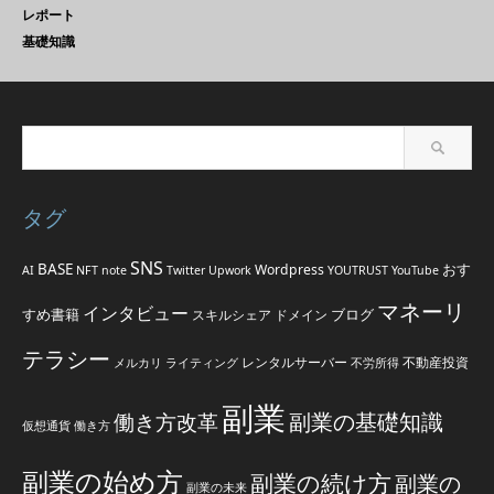
レポート
基礎知識
タグ
SNS
BASE
おす
Wordpress
AI
NFT
note
Twitter
Upwork
YOUTRUST
YouTube
マネーリ
インタビュー
すめ書籍
ブログ
スキルシェア
ドメイン
テラシー
レンタルサーバー
不動産投資
メルカリ
ライティング
不労所得
副業
副業の基礎知識
働き方改革
仮想通貨
働き方
副業の始め方
副業の続け方
副業の
副業の未来