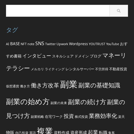
タグ
SNS
BASE
おす
Wordpress
AI
NFT
note
Twitter
Upwork
YOUTRUST
YouTube
マネーリ
インタビュー
すめ書籍
ブログ
スキルシェア
ドメイン
テラシー
レンタルサーバー
不動産投資
メルカリ
ライティング
不労所得
副業
副業の基礎知識
働き方改革
仮想通貨
働き方
副業の始め方
副業の続け方
副業の
副業の未来
見つけ方
業務効率化
投資
在宅ワーク
副業戦略
株式投資
楽天
複業
起業
物販
資産形成
転職
資料作成
自己投資
英語
集客