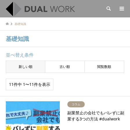
検索
基礎知識
基礎知識
並べ替え条件
新しい順
古い順
閲覧数順
11件中 1〜11件を表示
コラム
副業禁止の会社でもバレずに副
業する3つの方法 #dualwork