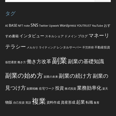
タグ
SNS
BASE
おす
Wordpress
AI
NFT
note
Twitter
Upwork
YOUTRUST
YouTube
マネーリ
インタビュー
すめ書籍
ブログ
スキルシェア
ドメイン
テラシー
レンタルサーバー
不動産投資
メルカリ
ライティング
不労所得
副業
副業の基礎知識
働き方改革
仮想通貨
働き方
副業の始め方
副業の続け方
副業の
副業の未来
見つけ方
業務効率化
投資
在宅ワーク
副業戦略
株式投資
楽天
複業
起業
物販
資産形成
転職
資料作成
自己投資
英語
集客