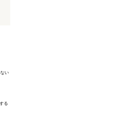
はない
する