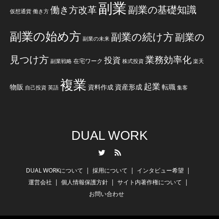
副業
副業の基礎知識
働き方改革
仮想通貨
働き方
副業の始め方
副業の続け方
副業の
副業の未来
見つけ方
業務効率化
投資
在宅ワーク
副業戦略
株式投資
楽天
複業
起業
物販
資産形成
転職
資料作成
自己投資
英語
集客
DUAL WORK
Twitter
RSS
DUAL WORKについて
採用について
インタビュー希望
運営会社
個人情報保護方針
サイト内著作権について
お問い合わせ