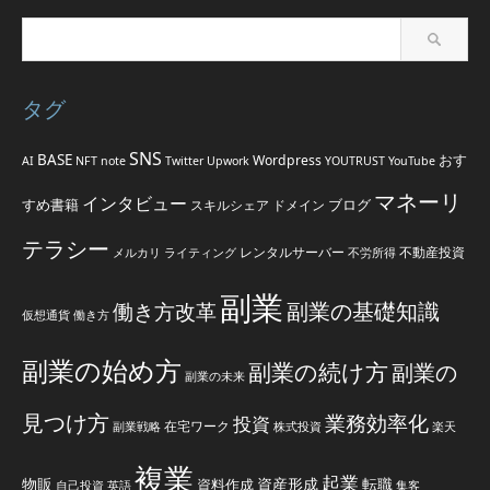
タグ
SNS
BASE
おす
Wordpress
AI
NFT
note
Twitter
Upwork
YOUTRUST
YouTube
マネーリ
インタビュー
すめ書籍
ブログ
スキルシェア
ドメイン
テラシー
レンタルサーバー
不動産投資
メルカリ
ライティング
不労所得
副業
副業の基礎知識
働き方改革
仮想通貨
働き方
副業の始め方
副業の続け方
副業の
副業の未来
見つけ方
業務効率化
投資
在宅ワーク
副業戦略
株式投資
楽天
複業
起業
物販
資産形成
転職
資料作成
自己投資
英語
集客