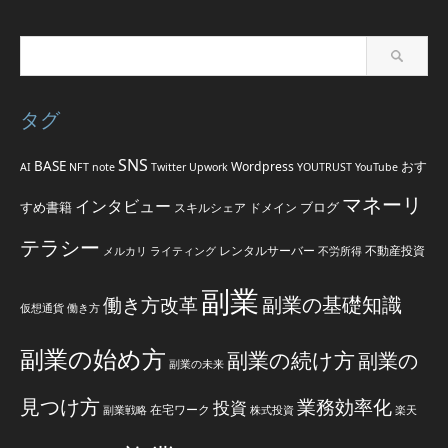
タグ
SNS
BASE
おす
Wordpress
AI
NFT
note
Twitter
Upwork
YOUTRUST
YouTube
マネーリ
インタビュー
すめ書籍
ブログ
スキルシェア
ドメイン
テラシー
レンタルサーバー
不動産投資
メルカリ
ライティング
不労所得
副業
副業の基礎知識
働き方改革
仮想通貨
働き方
副業の始め方
副業の続け方
副業の
副業の未来
見つけ方
業務効率化
投資
在宅ワーク
副業戦略
株式投資
楽天