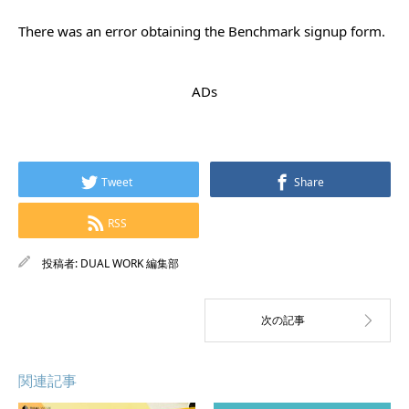
There was an error obtaining the Benchmark signup form.
ADs
Tweet
Share
RSS
投稿者:
DUAL WORK 編集部
関連記事