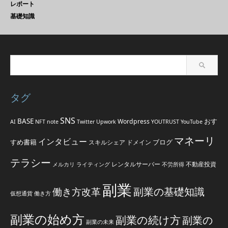
レポート
基礎知識
タグ
SNS
BASE
おす
Wordpress
AI
NFT
note
Twitter
Upwork
YOUTRUST
YouTube
マネーリ
インタビュー
すめ書籍
ブログ
スキルシェア
ドメイン
テラシー
レンタルサーバー
不動産投資
メルカリ
ライティング
不労所得
副業
副業の基礎知識
働き方改革
仮想通貨
働き方
副業の始め方
副業の続け方
副業の
副業の未来