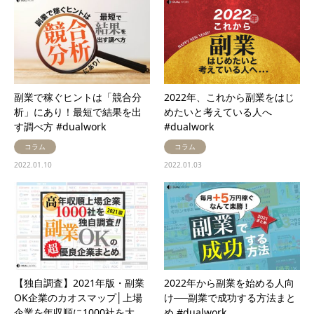
副業で稼ぐヒントは「競合分
2022年、これから副業をはじ
析」にあり！最短で結果を出
めたいと考えている人へ
す調べ方 #dualwork
#dualwork
コラム
コラム
2022.01.10
2022.01.03
【独自調査】2021年版・副業
2022年から副業を始める人向
OK企業のカオスマップ│上場
け──副業で成功する方法まと
企業を年収順に1000社を大…
め #dualwork