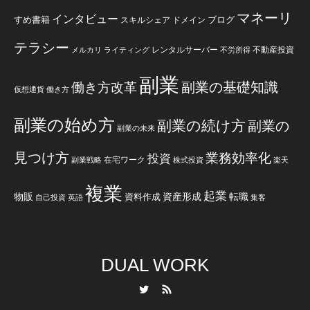
マネーリ
インタビュー
すめ書籍
ブログ
スキルシェア
ドメイン
テラシー
レンタルサーバー
不動産投資
メルカリ
ライティング
不労所得
副業
副業の基礎知識
働き方改革
仮想通貨
働き方
副業の始め方
副業の続け方
副業の
副業の未来
見つけ方
業務効率化
投資
在宅ワーク
副業戦略
株式投資
楽天
複業
起業
物販
資産形成
転職
資料作成
自己投資
英語
集客
DUAL WORK
Twitter
RSS