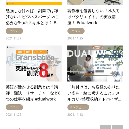
勉強しなければ、副業では稼
著作権を侵害しない『凡人向
げない！ビジネスパーソンに
けパクリエイト』の実践講
必要な3つのスキルとは？ #…
座！ #dualwork
コラム
コラム
2021.11.29
2021.11.25
英語が活かせる副業とは？講
「片付けは、お客様のありた
師・翻訳・リサーチャーなど8
い姿を一緒に考えること」メ
つの仕事を紹介 #dualwork
ルカリ×整理収納アドバイザ…
コラム
インタビュー
2021.11.22
2021.11.18