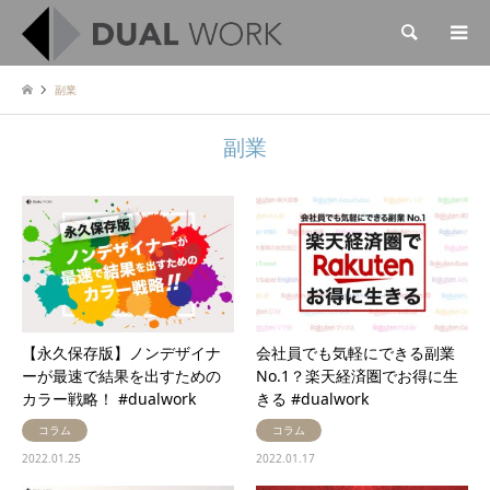
検索
副業
副業
【永久保存版】ノンデザイナ
会社員でも気軽にできる副業
ーが最速で結果を出すための
No.1？楽天経済圏でお得に生
カラー戦略！ #dualwork
きる #dualwork
コラム
コラム
2022.01.25
2022.01.17