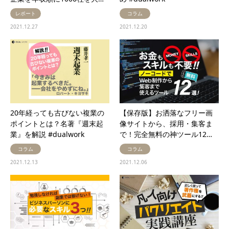
レポート
コラム
2021.12.27
2021.12.20
20年経っても古びない複業の
【保存版】お洒落なフリー画
ポイントとは？名著『週末起
像サイトから、採用・集客ま
業』を解説 #dualwork
で！完全無料の神ツール12…
コラム
コラム
2021.12.13
2021.12.06