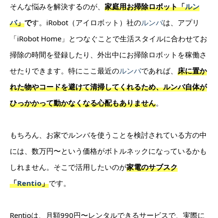
そんな悩みを解決するのが、
家庭用お掃除ロボット「
ルン
バ
」
で
す。iRobot（アイロボット）社の
ルンバ
は、アプリ
「iRobot Home」とつなぐことで生活スタイルに合わせてお
掃除の時間を登録したり、外出中にお掃除ロボットを稼働さ
せたりできます。特にここ最近の
ルンバ
であれば、
床に置か
れた物やコードを避けて清掃してくれるため、ルンバ自体が
ひっかかって動かなくなる心配もありません
。
もちろん、お家でルンバを使うことを検討されている方の中
には、数万円〜という価格がボトルネックになっているかも
しれません。そこで活用したいのが
家電のサブスク
「
Rentio
」
です。
Rentioは、月額990円〜レンタルできるサービスで、実際に