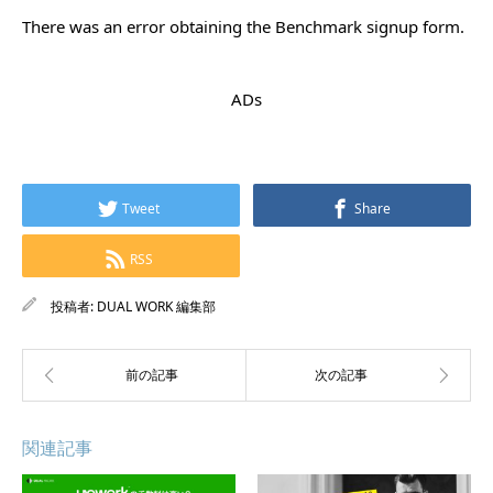
There was an error obtaining the Benchmark signup form.
ADs
Tweet
Share
RSS
投稿者:
DUAL WORK 編集部
関連記事