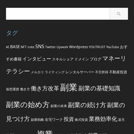
タグ
SNS
BASE
おす
Wordpress
AI
NFT
note
Twitter
Upwork
YOUTRUST
YouTube
マネーリ
インタビュー
すめ書籍
ブログ
スキルシェア
ドメイン
テラシー
レンタルサーバー
不動産投資
メルカリ
ライティング
不労所得
副業
副業の基礎知識
働き方改革
仮想通貨
働き方
副業の始め方
副業の続け方
副業の
副業の未来
見つけ方
業務効率化
投資
在宅ワーク
副業戦略
株式投資
楽天
複業