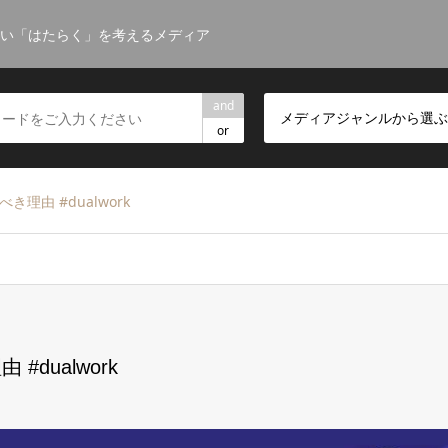
しい「はたらく」を考えるメディア
and
メディアジャンルから選ぶ
or
理由 #dualwork
dualwork