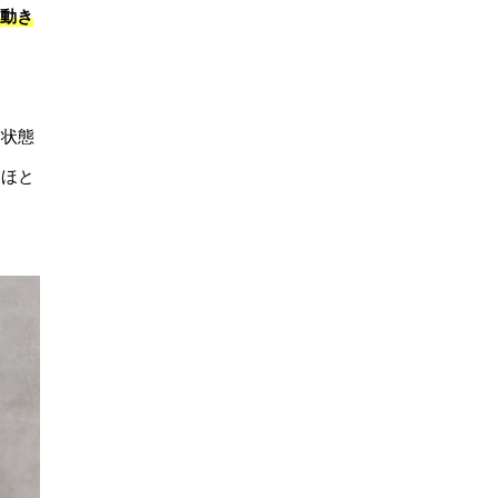
の動き
た状態
はほと