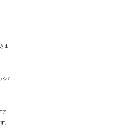
きま
らババ
Tア
です。