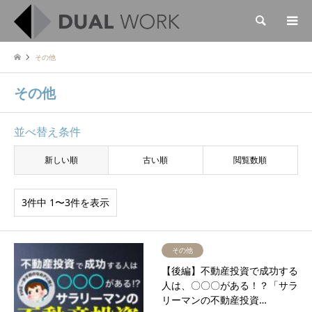
検索
その他
その他
並べ替え条件
新しい順
古い順
閲覧数順
3件中 1〜3件を表示
その他
【後編】不動産投資で成功する
人は、〇〇〇がある！？「サラ
リーマンの不動産投資…