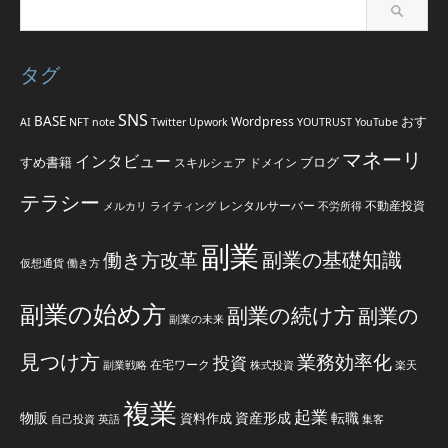
タグ
SNS
BASE
おす
Wordpress
AI
NFT
note
Twitter
Upwork
YOUTRUST
YouTube
マネーリ
インタビュー
すめ書籍
ブログ
スキルシェア
ドメイン
テラシー
レンタルサーバー
不動産投資
メルカリ
ライティング
不労所得
副業
副業の基礎知識
働き方改革
仮想通貨
働き方
副業の始め方
副業の続け方
副業の
副業の未来
見つけ方
業務効率化
投資
在宅ワーク
副業戦略
株式投資
楽天
複業
起業
物販
資産形成
転職
資料作成
自己投資
英語
集客