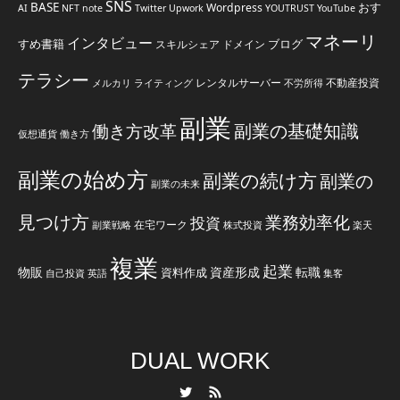
SNS
BASE
おす
Wordpress
AI
NFT
note
Twitter
Upwork
YOUTRUST
YouTube
マネーリ
インタビュー
すめ書籍
ブログ
スキルシェア
ドメイン
テラシー
レンタルサーバー
不動産投資
メルカリ
ライティング
不労所得
副業
副業の基礎知識
働き方改革
仮想通貨
働き方
副業の始め方
副業の続け方
副業の
副業の未来
見つけ方
業務効率化
投資
在宅ワーク
副業戦略
株式投資
楽天
複業
起業
物販
資産形成
転職
資料作成
自己投資
英語
集客
DUAL WORK
Twitter
RSS